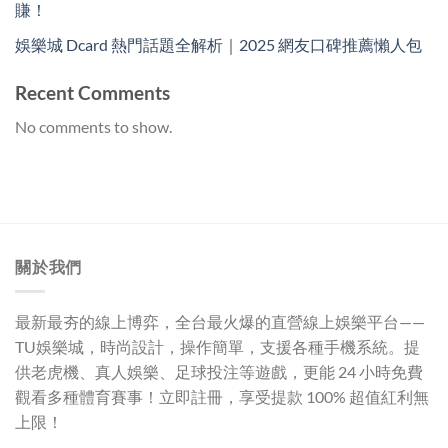
賺！
娛樂城 Dcard 熱門話題全解析｜2025 網友口碑推薦懶人包
Recent Comments
No comments to show.
關於我們
最新最夯的線上博弈，全台最火爆的直營線上娛樂平台——
TU
娛樂城
，時尚設計，操作簡單，支援各種手機系統。提
供老虎機、真人娛樂、足球投注等遊戲，更能 24 小時免費
觀看多種體育賽事！立即註冊，享受提款 100% 超值紅利無
上限！