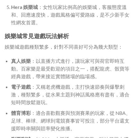
Hera 娛樂城
：女性玩家比例高的娛樂城，客服態度溫
和、回應速度快，遊戲風格偏可愛路線，是不少新手女
性網友首選。
娛樂城常見遊戲玩法解析
娛樂城遊戲種類繁多，針對不同喜好可分為幾大類型：
真人娛樂
：以直播方式進行，讓玩家可與荷官即時互
動。百家樂是最受歡迎的項目之一，搭配龍虎、骰寶等
經典遊戲，帶來接近實體賭場的臨場感。
電子遊戲
：又稱老虎機遊戲，主打快速節奏與爆擊刺
激，種類繁多，從水果主題到神話風格應有盡有，適合
短時間放鬆遊玩。
體育博彩
：適合喜歡觀賽與預測賽果的玩家，從 NBA、
足球、棒球、網球到電競賽事皆可投注，部分平台還支
援即時串關與賠率變化推播。