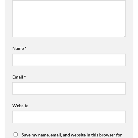
Name
*
Email
*
Website
Save my name, email, and website in this browser for