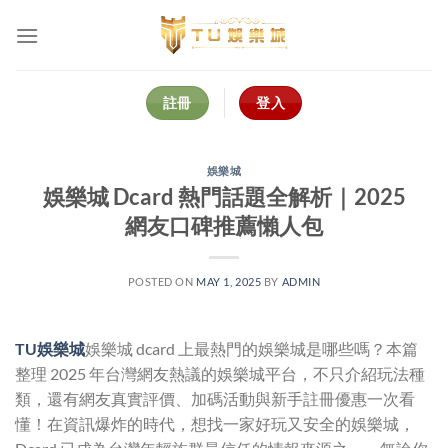
Skip
to
content
註冊
登入
娛樂城
娛樂城 Dcard 熱門話題全解析｜2025
網友口碑推薦懶人包
POSTED ON
MAY 1, 2025
BY
ADMIN
TU娛樂城
娛樂城 dcard 上最熱門的娛樂城是哪些嗎？本篇
整理 2025 年台灣網友熱議的娛樂城平台，不只介紹玩法種
類，還有網友真實評價、加碼活動與新手註冊優惠一次看
懂！在資訊爆炸的時代，想找一家好玩又安全的娛樂城，