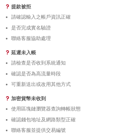
提款被拒
請確認輸入之帳戶資訊正確
是否完成實名驗證
聯絡客服協助處理
延遲未入帳
請檢查是否收到系統通知
確認是否為高流量時段
可重新送出或改用其他方式
加密貨幣未收到
使用區塊鏈瀏覽器查詢轉帳狀態
確認錢包地址及網路類型正確
聯絡客服並提供交易編號