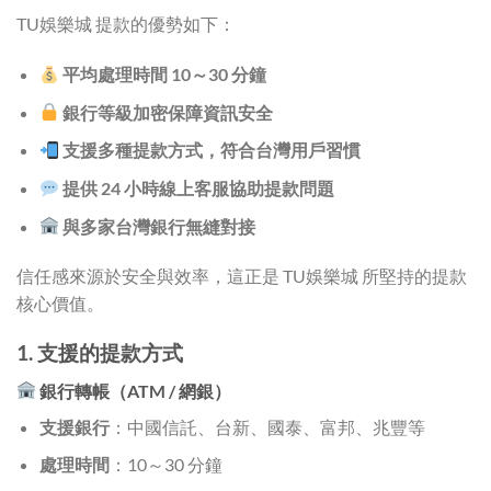
TU娛樂城 提款的優勢如下：
平均處理時間 10～30 分鐘
銀行等級加密保障資訊安全
支援多種提款方式，符合台灣用戶習慣
提供 24 小時線上客服協助提款問題
與多家台灣銀行無縫對接
信任感來源於安全與效率，這正是 TU娛樂城 所堅持的提款
核心價值。
1. 支援的提款方式
銀行轉帳（ATM / 網銀）
支援銀行
：中國信託、台新、國泰、富邦、兆豐等
處理時間
：10～30 分鐘