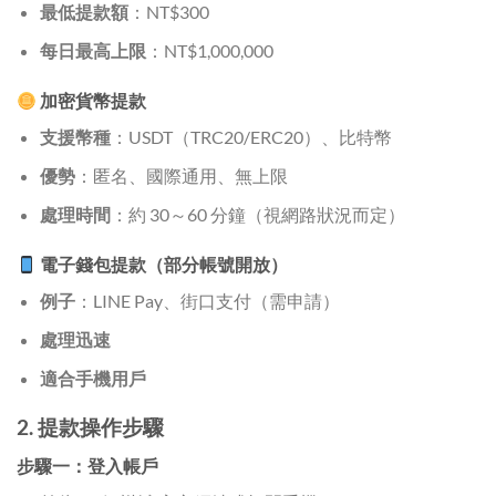
最低提款額
：NT$300
每日最高上限
：NT$1,000,000
加密貨幣提款
支援幣種
：USDT（TRC20/ERC20）、比特幣
優勢
：匿名、國際通用、無上限
處理時間
：約 30～60 分鐘（視網路狀況而定）
電子錢包提款（部分帳號開放）
例子
：LINE Pay、街口支付（需申請）
處理迅速
適合手機用戶
2. 提款操作步驟
步驟一：登入帳戶