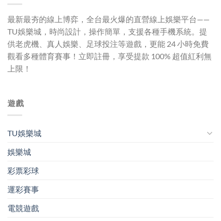
最新最夯的線上博弈，全台最火爆的直營線上娛樂平台——
TU
娛樂城
，時尚設計，操作簡單，支援各種手機系統。提
供老虎機、真人娛樂、足球投注等遊戲，更能 24 小時免費
觀看多種體育賽事！立即註冊，享受提款 100% 超值紅利無
上限！
遊戲
TU娛樂城
娛樂城
彩票彩球
運彩賽事
電競遊戲