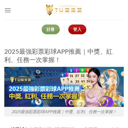
Skip
to
content
註冊
登入
2025最強彩票彩球APP推薦｜中獎、紅
利、任務一次掌握！
2025最強彩票彩球APP推薦｜中獎、紅利、任務一次掌握！