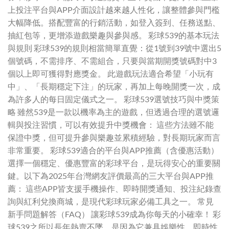
上投注平台與APP介面設計越來越人性化，讓整體參與門檻
大幅降低。搭配豐富的行銷活動，如登入簽到、任務送點、
抽紅包等，更增添遊戲樂趣與參與感。 彩球539的基本玩法
與規則 彩球539的規則相當簡單直覺：從1號到39號中選出5
個號碼，不需排序、不需組合，只要與當期開獎號碼對中3
個以上即可獲得對應獎金。 此遊戲玩法適合希望「小玩有
中」、「長期穩定下注」的玩家，再加上每晚開獎一次，成
為許多人的每日固定儀式之一。 彩球539選號技巧與中獎策
略 雖然539是一款以機率為主的遊戲，但透過合理的選號邏
輯與投注習慣，可以有效提升中獎機會： 這些方法雖不能
保證中獎，但可提升參與樂趣並累積經驗，對長期玩家而言
非常重要。 彩球539適合的平台與APP推薦（含優惠活動）
選擇一個穩定、優惠豐富的彩球平台，是玩得安心的重要關
鍵。以下為2025年台灣網友評價最高的三大平台與APP推
薦： 這些APP皆支援手機操作、即時開獎通知、投注紀錄查
詢與紅利兌換商城，是現代彩球玩家必備工具之一。 常見
新手問題解答（FAQ） 讓彩球539成為你每天的小確幸！ 彩
球539之所以長年熱賣不墜，是因為它兼具娛樂性、即時性